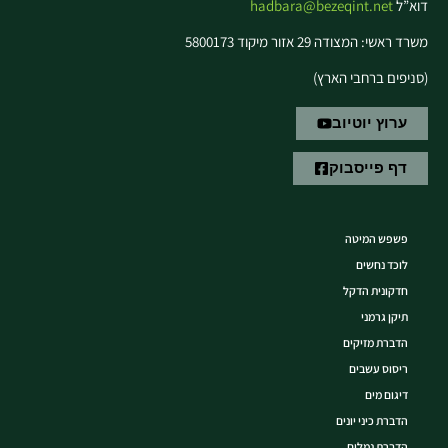
דוא”ל
hadbara@bezeqint.net
משרד ראשי: המצודה 29 אזור מיקוד 5800173
(סניפים ברחבי הארץ)
ערוץ יוטיוב
דף פייסבוק
פשפש המיטה
לוכד נחשים
חדקונית הדקל
תיקן גרמני
הדברת מזיקים
ריסוס עשבים
דיגום מים
הדברת כיני יונים
הדברת נמלים