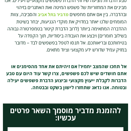
טבע הדברות מציעה שירותי הדברת פשפשים מקצועיים ויעילים. אנו
מבינים את המחזוריות של פשפש המיטה ואת האתגרים בזיהוי
ובהדברה. בין אם אתם מחפשים
והסביבה, צוות
מדביר בתל אביב
המומחים שלנו יאתר במדויק את מוקדי הנגיעות, יבחר בשיטת
ההדברה המתאימה ביותר (לרוב הדברת קיטור בטמפרטורה גבוהה
בשילוב חומרים) ויבצע את העבודה ביסודיות, תוך הקפדה על
בטיחותכם ובריאותכם. אל תנסו לטפל בפשפשים לבד – מדובר
במזיק עמיד שדורש ידע מקצועי וציוד מתאים.
אל תחכו שהמצב יחמיר! אם זיהיתם את אחד מהסימנים או
אתם חושדים שיש לכם פשפשים, צרו קשר עוד היום עם טבע
הדברות לקבלת ייעוץ מקצועי וביצוע הדברת פשפשים יעילה
ובטוחה. אנו נדאג שתחזרו לישון בשקט ובבטחה.
להזמנת מדביר מוסמך השאר פרטים
עכשיו: