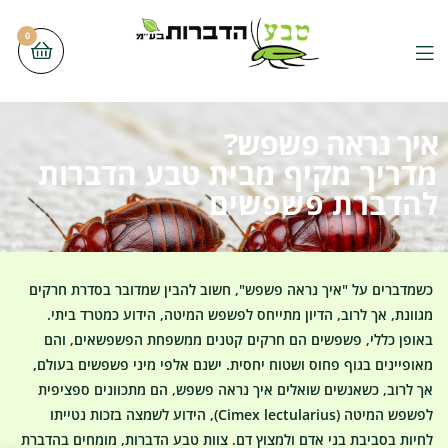
0
איך נראה פשפש?
מדריך מקיף מבית טבע הדברות
להדברת פשפשים
כשמדברים על "איך נראה פשפש", חשוב להבין שמדובר בסדרת חרקים
מגוונת, אך לרוב, הדיון מתייחס לפשפש המיטה, הידוע כמטרד ביתי.
באופן כללי, פשפשים הם חרקים קטנים ממשפחת הפשפשאים, והם
מאופיינים בגוף פחוס ושטוח יחסית. ישנם אלפי מיני פשפשים בעולם,
אך לרוב, כשאנשים שואלים איך נראה פשפש, הם מתכוונים ספציפית
לפשפש המיטה (Cimex lectularius), הידוע לשמצה בזכות נטייתו
לחיות בסביבת בני אדם ולמצוץ דם. צוות טבע הדברות, מומחים בהדברת