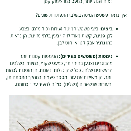
נפוח ועגול יותר, כמעט כמו צימוק קטן.
איך נראה פשפש המיטה בשלבי התפתחות שונים?
ביצים:
ביצי פשפש המיטה זעירות (כ-1 מ”מ), בצבע
לבן-פנינה, קשות מאוד לזיהוי בעין בלתי מזוינת. הן נראות
כמו גרגיר אבק קטן או חוט לבן.
נימפות (פשפשים צעירים):
הנימפות קטנות יותר
מהבוגרים וצבען בהיר יותר, כמעט שקוף, במיוחד בשלבים
הראשונים שלהן. ככל שהן גדלות וניזונות, הן הופכות לכהות
יותר. הן משילות את עורן מספר פעמים במהלך התפתחותן,
והעורות שנשארים (נשלים) יכולים להעיד על נוכחותם.