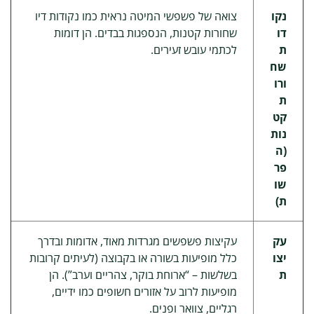
נקו
צואה של פשפשי המיטה נראית כמו נקודות דיו
דו
שחורות קטנות, הנספגות בבדים. הן דומות
ת
לכתמי עובש זעירים.
שח
ורו
ת
קט
נות
(ה
פר
שו
ת)
עק
עקיצות פשפשים מגרדות מאוד, אדומות ובדרך
יצו
כלל מופיעות בשורה או בקבוצה (לעיתים קרובות
ת
בשלשות – “ארוחת בוקר, צהריים וערב”). הן
מופיעות לרוב על אזורים חשופים כמו ידיים,
רגליים, צוואר ופנים.