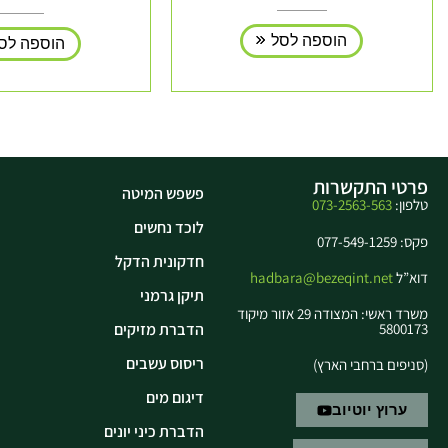
הוספה לסל
הוספה לס
פרטי התקשרות
פשפש המיטה
טלפון:
073-2563-563
לוכד נחשים
פקס: 077-549-1259
חדקונית הדקל
דוא”ל
hadbara@bezeqint.net
תיקן גרמני
משרד ראשי: המצודה 29 אזור מיקוד
5800173
הדברת מזיקים
ריסוס עשבים
(סניפים ברחבי הארץ)
דיגום מים
ערוץ יוטיוב
הדברת כיני יונים