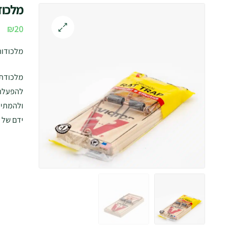
מלכוד
₪
20
🔍
מלכודות
מלכודת 
להפעלת 
ולהמתין
ידם של 