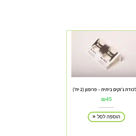
ודת ג’וקים ביתית – פרומון (2 יח’)
₪
45
הוספה לסל