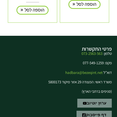
הוספה לסל
הוספה לסל
פרטי התקשרות
טלפון:
073-2563-563
פקס: 077-549-1259
דוא”ל
hadbara@bezeqint.net
משרד ראשי: המצודה 29 אזור מיקוד 5800173
(סניפים ברחבי הארץ)
ערוץ יוטיוב
דף פייסבוק