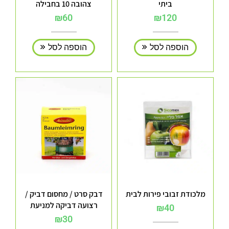
ביתי
צהובה 10 בחבילה
₪
60
₪
120
הוספה לסל
הוספה לסל
מלכודת זבובי פירות לבית
דבק סרט / מחסום דביק /
רצועה דביקה למניעת
₪
40
טיפוס של חרקים על הגזע
₪
30