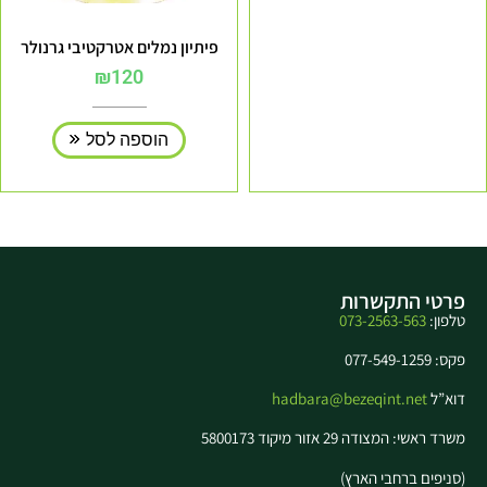
פיתיון נמלים אטרקטיבי גרנולר
₪
120
הוספה לסל
פרטי התקשרות
טלפון:
073-2563-563
פקס: 077-549-1259
דוא”ל
hadbara@bezeqint.net
משרד ראשי: המצודה 29 אזור מיקוד 5800173
(סניפים ברחבי הארץ)