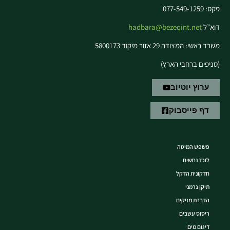
פקס: 077-549-1259
דוא”ל
hadbara@bezeqint.net
משרד ראשי: המצודה 29 אזור מיקוד 5800173
(סניפים ברחבי הארץ)
ערוץ יוטיוב
דף פייסבוק
פשפש המיטה
לוכד נחשים
חדקונית הדקל
תיקן גרמני
הדברת מזיקים
ריסוס עשבים
דיגום מים