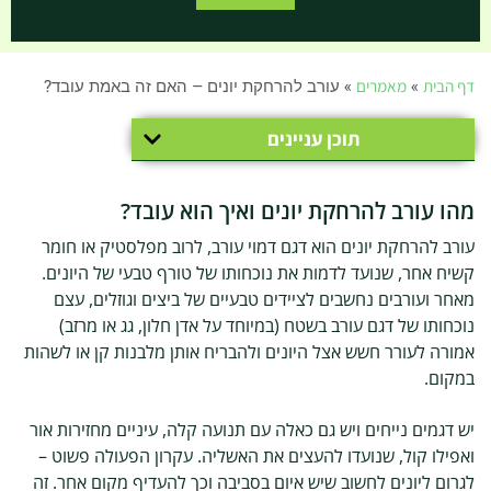
דף הבית
»
מאמרים
»
עורב להרחקת יונים – האם זה באמת עובד?
תוכן עניינים
מהו עורב להרחקת יונים ואיך הוא עובד?
עורב להרחקת יונים הוא דגם דמוי עורב, לרוב מפלסטיק או חומר
קשיח אחר, שנועד לדמות את נוכחותו של טורף טבעי של היונים.
מאחר ועורבים נחשבים לציידים טבעיים של ביצים וגוזלים, עצם
נוכחותו של דגם עורב בשטח (במיוחד על אדן חלון, גג או מרזב)
אמורה לעורר חשש אצל היונים ולהבריח אותן מלבנות קן או לשהות
במקום.
יש דגמים נייחים ויש גם כאלה עם תנועה קלה, עיניים מחזירות אור
ואפילו קול, שנועדו להעצים את האשליה. עקרון הפעולה פשוט –
לגרום ליונים לחשוב שיש איום בסביבה וכך להעדיף מקום אחר. זה