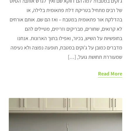
ג’וקים במטבח? למה הם דווקא שם ואיך לגרש אותם? הסיוט
של רבים מתחיל בטריקת דלת פתאומית בלילה, או
בהדלקת אור פתאומית במטבח – ואז הם שם. אותם אורחים
לא קרואים, שחורים, מבריקים וזריזים, מטיילים להם
בחופשיות על השיש, בכיור, ואפילו בתוך הארונות. אנחנו
מדברים כמובן על ג’וקים במטבח, תופעה נפוצה ולא נעימה
שמעוררת תחושת גועל, […]
Read More