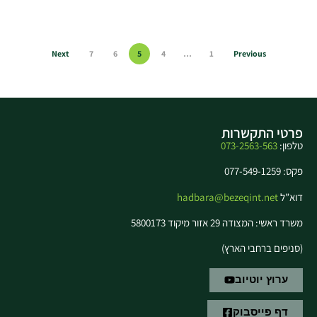
Next
7
6
5
4
…
1
Previous
פרטי התקשרות
טלפון:
073-2563-563
פקס: 077-549-1259
דוא”ל
hadbara@bezeqint.net
משרד ראשי: המצודה 29 אזור מיקוד 5800173
(סניפים ברחבי הארץ)
ערוץ יוטיוב
דף פייסבוק