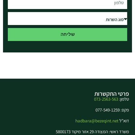
שליחה
פרטי התקשרות
טלפון:
073-2563-563
פקס: 077-549-1259
דוא”ל
hadbara@bezeqint.net
משרד ראשי: המצודה 29 אזור מיקוד 5800173