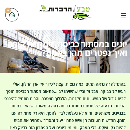
0
יונים במסתור כביסה, למה זה קורה
ואיך נפטרים מהן באמת?
בהתחלה זה נראה תמים. כמה נוצות, קצת לכלוך על אדן החלון, אולי
רעש קל בבוקר. אבל אז ובלי שתשימו לב....פתאום מסתור הכביסה הופך
לבית גידול של ממש. יונים מקננות, הלכלוך מצטבר, והריח מתחיל להיכנס
הביתה. הבעיה של יונים במסתור כביסה נפוצה מאוד בישראל, במיוחד
בבניינים משותפים, והיא לא נעלמת לבד. להפך, היא רק מחמירה עם
הזמן. החדשות הטובות הן שיש פתרון יעיל ומסודר שמחזיר את הבית
להיות נקי ושקט, בלי מאבק יומיומי ביונים ועל הפתרון הזה בדיוק רצינו